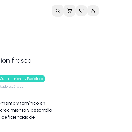
cion frasco
Cuidado Infantil y Pediátrico
�?cido ascórbico
lemento vitamínico en
crecimiento y desarrollo,
 deficiencias de