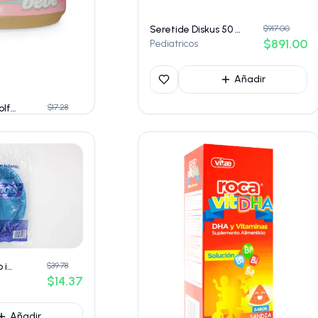
Seretide Diskus 50 µg / 100 µg – Polvo para inhalación
$917.00
$891.00
Pediatricos
Añadir
Vaselina Bebé Wolff 60 g
$17.28
$12.49
Añadir
Riñon de plastico infantil (edigar) cap. 250ml
$39.78
$14.37
Añadir