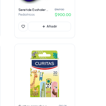
Seretide Evohaler 25 µg / 50 µg – Aerosol para inhalación
$967.00
$900.00
Pediatricos
Añadir