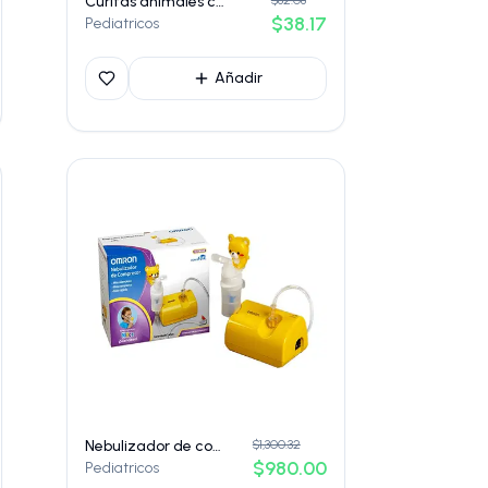
Curitas animales caja c/20 piezas
$82.08
$38.17
Pediatricos
Añadir
Nebulizador de compresor omron ne-c801kd
$1,300.32
$980.00
Pediatricos