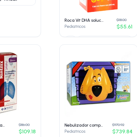
Roca Vit DHA solución multivitamínica frsaco 240mL
$118.00
$55.61
Pediatricos
Añadir
Nintilix Infantil Sabor Fresa caja c/frasco de 200mL
$186.00
Nebulizador compresor y accesorios (nebucor) infantil mod. p-105
$970.92
$109.18
$739.84
Pediatricos