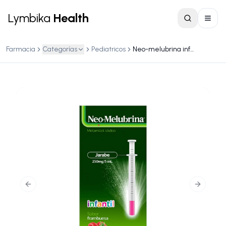
Lymbika
Health
Farmacia
Categorías
Pediatricos
Neo-melubrina infantil 100ml jarabe
Previous slide
Next slid