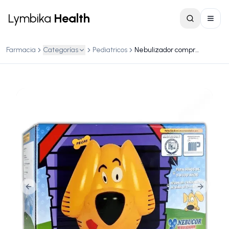
Lymbika
Health
Farmacia
Categorías
Pediatricos
Nebulizador compresor y accesorios (nebucor) infantil mod. p-105
Previous slide
Next slid