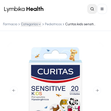
Lymbika
Health
Farmacia
Categorías
Pediatricos
Curitas kids sensitive caja c/20
Previous slide
Next slid