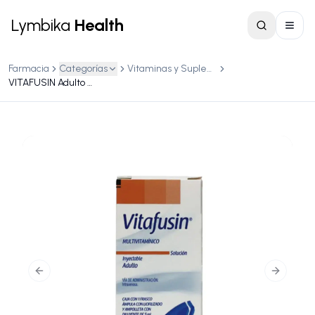
Lymbika
Health
Farmacia
Categorías
Vitaminas y Suplementos
VITAFUSIN Adulto Caja c/1 frasco c/ ampolleta c/5 mL
Previous slide
Next slid