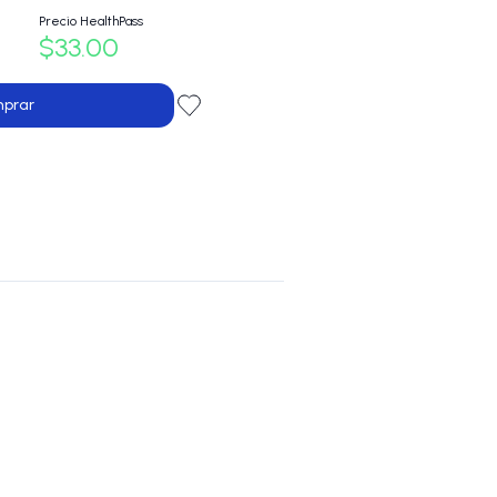
Precio HealthPass
$33.00
prar