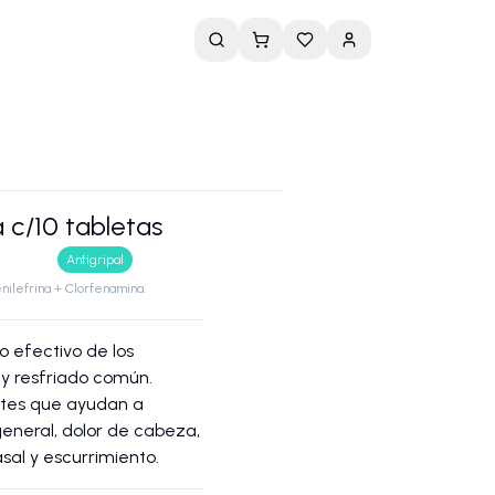
a c/10 tabletas
Antigripal
nilefrina + Clorfenamina.
io efectivo de los
 y resfriado común.
ntes que ayudan a
general, dolor de cabeza,
sal y escurrimiento.