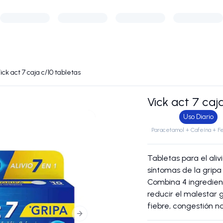
ick act 7 caja c/10 tabletas
Vick act 7 caj
Uso Diario
Paracetamol + Cafeína + Fe
Tabletas para el aliv
síntomas de la gripa
Combina 4 ingredie
reducir el malestar 
fiebre, congestión na
Next slide