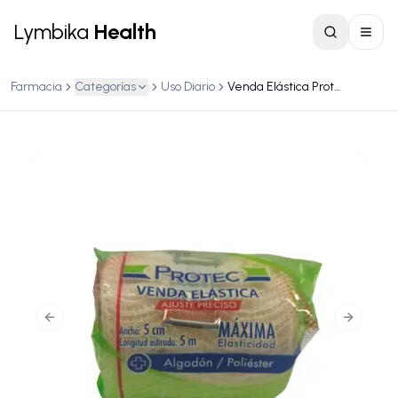
Lymbika
Health
Farmacia
Categorías
Uso Diario
Venda Elástica Protec – 5 cm x 5 m ajuste preciso, máxima elasticidad
Previous slide
Next slid