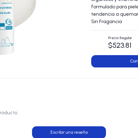
formulado para pieles
tendencia a quemars
Sin Fragancia
Precio Regular
$523.81
Com
roducto.
Escribir una reseña