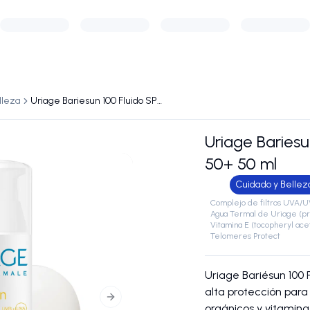
lleza
Uriage Bariesun 100 Fluido SPF 50+ 50 ml
Uriage Bariesu
50+ 50 ml
Cuidado y Bellez
Complejo de filtros UVA/UV
Agua Termal de Uriage (pr
Vitamina E (tocopheryl ac
Telomeres Protect
Uriage Bariésun 100 
alta protección para 
Next slide
orgánicos y vitamina