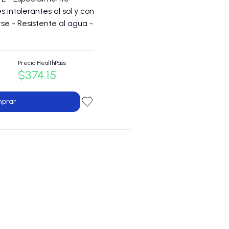
 intolerantes al sol y con
e - Resistente al agua -
Precio HealthPass
$374.15
prar