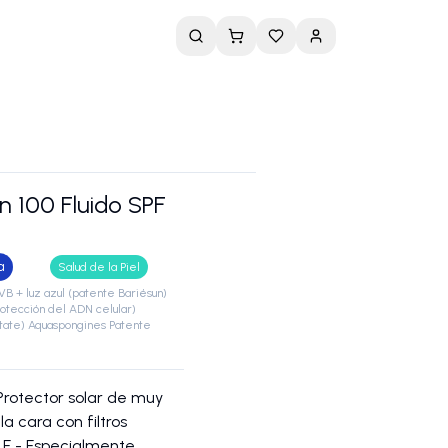
n 100 Fluido SPF
a
Salud de la Piel
B + luz azul (patente Bariésun)
otección del ADN celular)
etate) Aquaspongines Patente
Protector solar de muy
la cara con filtros
 E - Especialmente