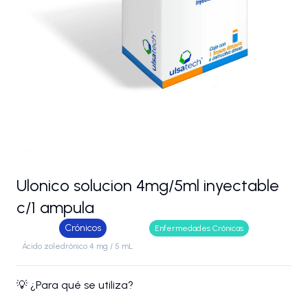
Ulonico solucion 4mg/5ml inyectable
c/1 ampula
Crónicos
Enfermedades Crónicas
Ácido zoledrónico 4 mg / 5 mL
💡 ¿Para qué se utiliza?