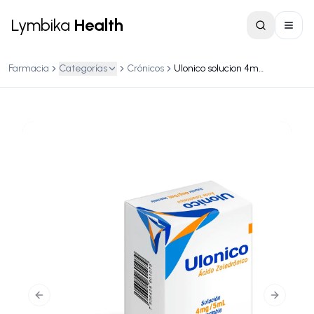
Lymbika
Health
Farmacia
Categorías
Crónicos
Ulonico solucion 4mg/5ml inyectable c/1 ampula
Previous slide
Next slid