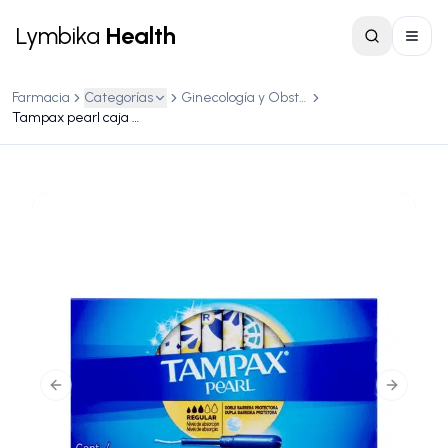
Lymbika
Health
Farmacia
Categorías
Ginecología y Obstetricia
Tampax pearl caja c/8 tampones
Previous slide
Next slid