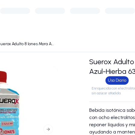
Suerox Adulto 8 Iones Mora Azul-Hierba 630 ml
Suerox Adulto
Azul-Hierba 6
Uso Diario
Enriquecida con electrolito
sin azúcar añadida.
Bebida isotónica sa
con ocho electrolitos
reponer líquidos y mi
ayudando a mantener 
Next slide