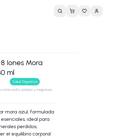
 8 Iones Mora
30 ml
Salud Digestiva
s como sodio, potasio y magnesio,
bor mora azul, formulada
 esenciales, ideal para
nerales perdidos,
el equilibrio corporal