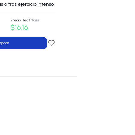
s o tras ejercicio intenso.
Precio HealthPass
$16.16
prar