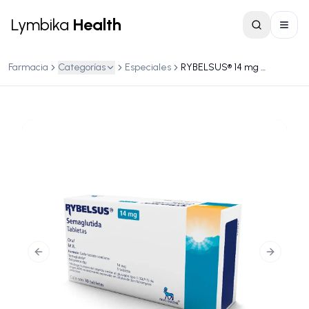
Lymbika
Health
Farmacia
Categorías
Especiales
RYBELSUS® 14 mg – Tabletas (30 unidades)
Previous slide
Next slid