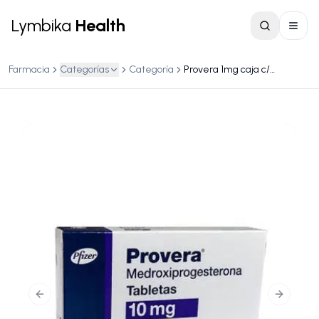
Lymbika
Health
Farmacia
Categorías
Categoría
Provera 1mg caja c/10 tabletas
Previous slide
Next slid