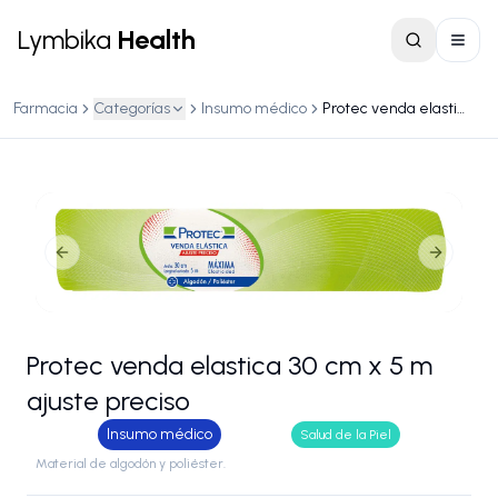
Lymbika
Health
Farmacia
Categorías
Insumo médico
Protec venda elastica 30 cm x 5 m ajuste preciso
Previous slide
Next slid
Protec venda elastica 30 cm x 5 m
ajuste preciso
Insumo médico
Salud de la Piel
Material de algodón y poliéster.