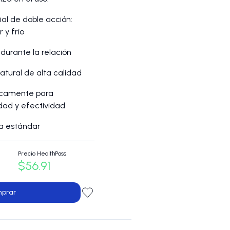
ial de doble acción:
 y frío
durante la relación
atural de alta calidad
icamente para
dad y efectividad
ma estándar
Precio HealthPass
$56.91
prar