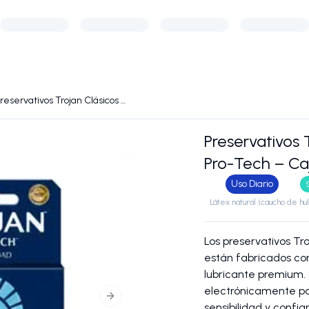
Preservativos Trojan Clásicos / Pro-Tech – Caja de 3 unidades
Preservativos 
Pro-Tech – Ca
Uso Diario
Látex natural (caucho de hul
Los preservativos Tr
están fabricados con
lubricante premium. 
electrónicamente pa
Next slide
sensibilidad y confia