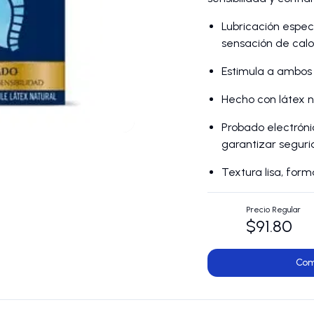
Lubricación espec
sensación de calor
Estimula a ambos 
Hecho con látex n
Probado electrón
garantizar seguri
Textura lisa, for
Precio Regular
$91.80
Com