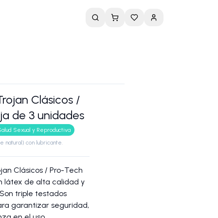
Trojan Clásicos /
ja de 3 unidades
Salud Sexual y Reproductiva
e natural) con lubricante.
ojan Clásicos / Pro-Tech
 látex de alta calidad y
Son triple testados
ra garantizar seguridad,
nza en el uso.