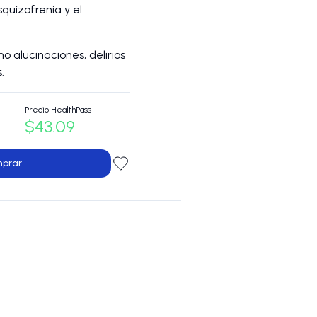
quizofrenia y el
 alucinaciones, delirios
.
Precio HealthPass
$43.09
prar