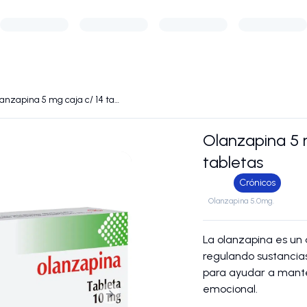
Olanzapina 5 mg caja c/ 14 tabletas
Olanzapina 5 
tabletas
Crónicos
Olanzapina 5.0mg.
La olanzapina es un 
regulando sustancia
para ayudar a mante
emocional.
Next slide