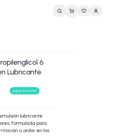
opilenglicol 6
n Lubricante
Salud de la Piel
emulsión lubricante
dores, formulada para
rritación o ardor en los