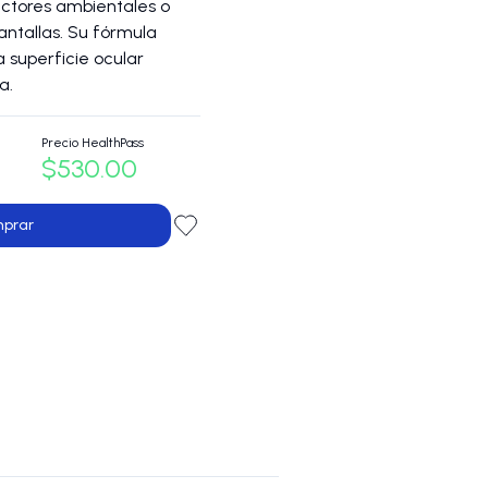
actores ambientales o
ntallas. Su fórmula
 superficie ocular
a.
Precio HealthPass
$530.00
prar