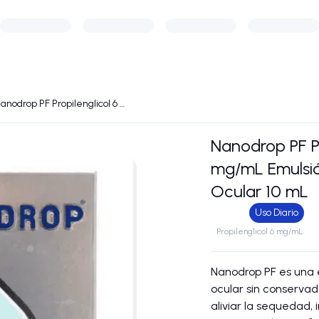
Nanodrop PF Propilenglicol 6 mg/mL Emulsión Lubricante Ocular 10 mL
Nanodrop PF Pr
mg/mL Emulsió
Ocular 10 mL
Uso Diario
Propilenglicol 6 mg/mL.
Nanodrop PF es una 
ocular sin conserva
aliviar la sequedad, i