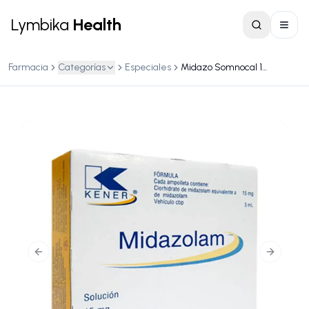
Lymbika
Health
Farmacia
Categorías
Especiales
Midazo Somnocal 15 mg/3 mL Solución Inyectable
Previous slide
Next slid