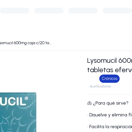
Lysomucil 600mg caja c/20 tabletas efervescentes
Lysomucil 600
tabletas efer
Crónicos
Acetilcisteína
🫁 ¿Para qué sirve?
• Disuelve y elimina
• Facilita la respiració