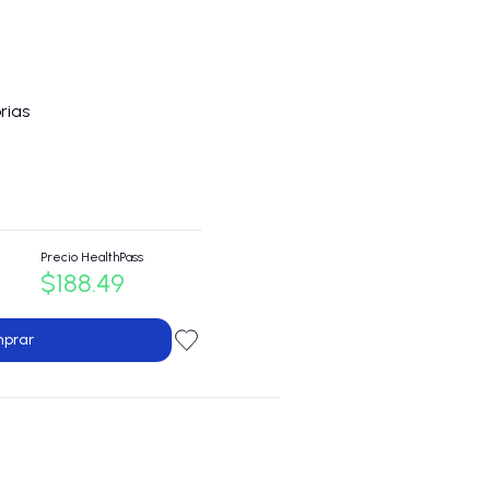
rias
Precio HealthPass
$188.49
prar