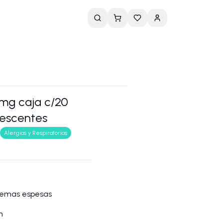
mg caja c/20
vescentes
Alergias y Respiratorios
 flemas espesas
n