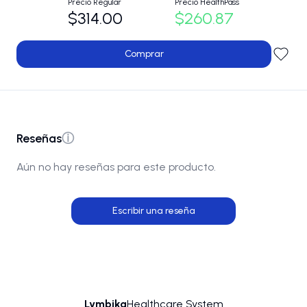
Precio Regular
Precio HealthPass
$314.00
$260.87
Comprar
Reseñas
ⓘ
Aún no hay reseñas para este producto.
Escribir una reseña
Lymbika
Healthcare System