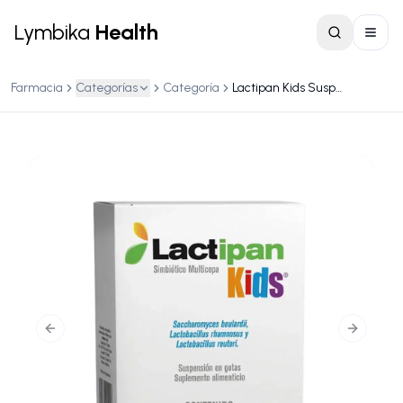
Lymbika
Health
Farmacia
Categorías
Categoría
Lactipan Kids Suspensión Gotas 9.4 ml
Previous slide
Next slid