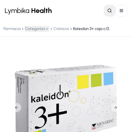
Lymbika
Health
Farmacia
Categorías
Crónicos
Kaleidon 3+ caja c/30 capsulas
Previous slide
Next slid