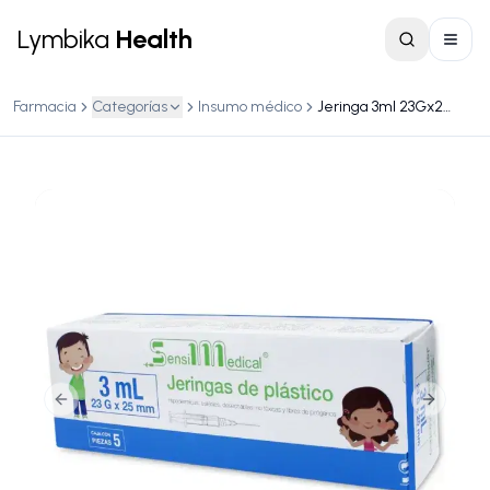
Lymbika
Health
Farmacia
Categorías
Insumo médico
Jeringa 3ml 23Gx25mm caja c/5 piezas (Sensi Medical)
Previous slide
Next slid