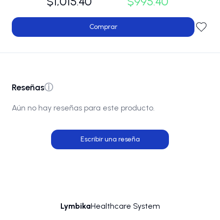
$1,015.40
$995.40
Comprar
Reseñas
ⓘ
Aún no hay reseñas para este producto.
Escribir una reseña
Lymbika
Healthcare System