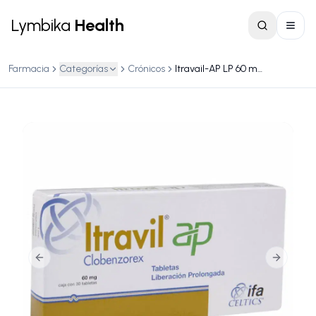
Lymbika
Health
Farmacia
Categorías
Crónicos
Itravail-AP LP 60 mg – Caja con 30 tabletas de liberación prolongada
Previous slide
Next slid