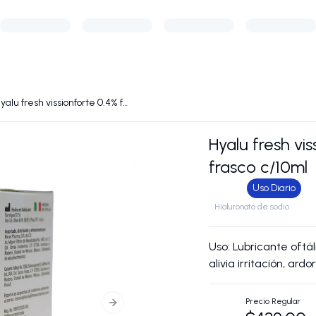
Hyalu fresh vissionforte 0.4% frasco c/10ml
Hyalu fresh vi
frasco c/10ml
Uso Diario
Hialuronato de sodio
Uso: Lubricante oftál
alivia irritación, ard
Precio Regular
Next slide