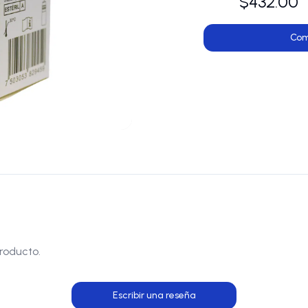
$432.00
Com
roducto.
Escribir una reseña