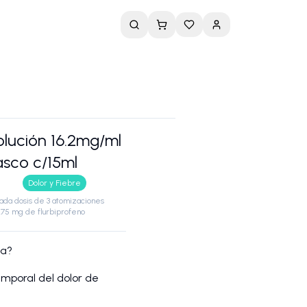
olución 16.2mg/ml
asco c/15ml
Dolor y Fiebre
ada dosis de 3 atomizaciones
75 mg de flurbiprofeno
za?
temporal del dolor de