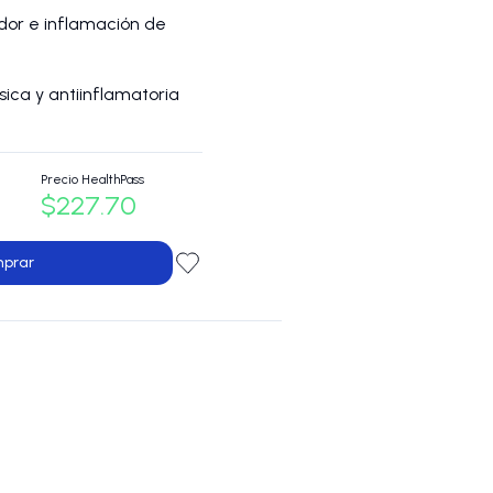
dor e inflamación de
ica y antiinflamatoria
Precio HealthPass
$227.70
prar