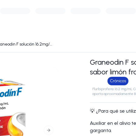
Graneodin F solución 16.2mg/ml sabor limón frasco c/15ml
Graneodin F s
sabor limón fr
Crónicos
Flurbiprofeno 16.2 mg/mL C
aporta aproximadamente 8.
💡 ¿Para qué se utili
Auxiliar en el alivio 
garganta.
Next slide