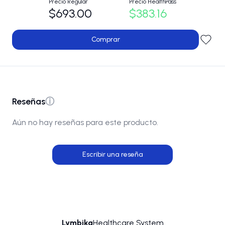
Precio Regular
Precio HealthPass
$693.00
$383.16
Comprar
Reseñas
ⓘ
Aún no hay reseñas para este producto.
Escribir una reseña
Lymbika
Healthcare System