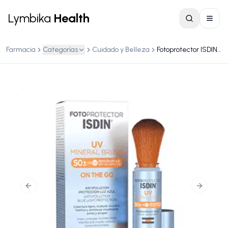
Lymbika
Health
Farmacia
Categorías
Cuidado y Belleza
Fotoprotector ISDIN UV Mineral Brush SPF 50+ 2 gr
Previous slide
Next slid