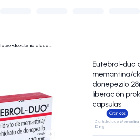
Eutebrol-duo clorhidrato de memantina/clorhidrato de donepezilo 28mg/10mg liberación prolongada caja c/30 capsulas
Eutebrol-duo c
memantina/clo
donepezilo 2
liberación pro
capsulas
Crónicos
Clorhidrato de Memantina 
10 mg
Next slide