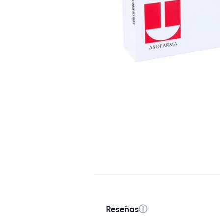
Reseñas
ⓘ