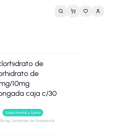
lorhidrato de
rhidrato de
8mg/10mg
longada caja c/30
Salud Mental y Sueño
28 mg Clorhidrato de Donepezilo