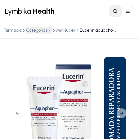
Lymbika
Health
Farmacia
Categorías
Minisuper
Eucerin aquaphor pomada reparadora 55ml/49g
Previous slide
Next slid