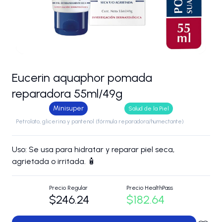
Eucerin aquaphor pomada
reparadora 55ml/49g
Minisuper
Salud de la Piel
Petrolato, glicerina y pantenol (fórmula reparadora/humectante)
Uso: Se usa para hidratar y reparar piel seca,
agrietada o irritada. 🧴
Precio Regular
Precio HealthPass
$246.24
$182.64