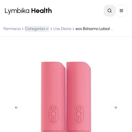
Lymbika
Health
Farmacia
Categorías
Uso Diario
eos Bálsamo Labial Stick sabor Strawberry Sorbet
Previous slide
Next slid