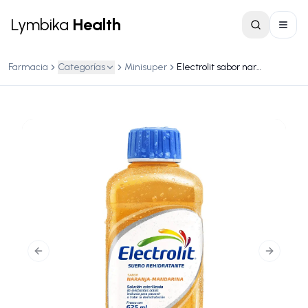
Lymbika
Health
Farmacia
Categorías
Minisuper
Electrolit sabor naranja-mandarina 625ml
Previous slide
Next slid