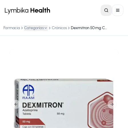
Lymbika
Health
Farmacia
Categorías
Crónicos
Dexmitron 50 mg Caja c/50 tabletas
Previous slide
Next slid