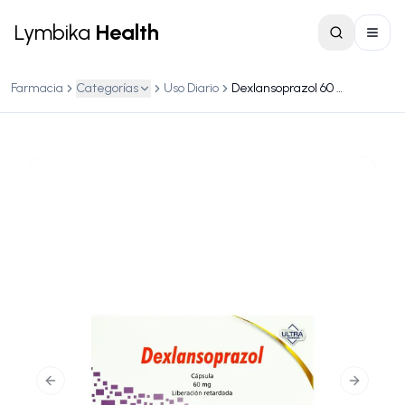
Lymbika
Health
Farmacia
Categorías
Uso Diario
Dexlansoprazol 60 mg liberación retardada con 14 cápsulas
Previous slide
Next slid