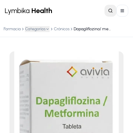
Lymbika
Health
Farmacia
Categorías
Crónicos
Dapagliflozina/ metformina 10mg/1000mg lp frasco c/28 tabletas