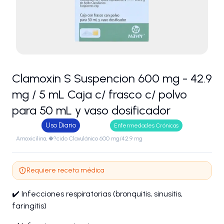
Clamoxin S Suspencion 600 mg - 42.9
mg / 5 mL Caja c/ frasco c/ polvo
para 50 mL y vaso dosificador
Uso Diario
Enfermedades Crónicas
Amoxicilina, �?cido Clavulánico 600 mg/42.9 mg
Requiere receta médica
✔️ Infecciones respiratorias (bronquitis, sinusitis,
faringitis)