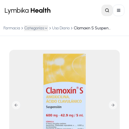
Lymbika
Health
Farmacia
Categorías
Uso Diario
Clamoxin S Suspencion 600 mg - 42.9 mg / 5 mL Caja c/ frasco c/ polvo para 50 mL y vaso dosificador
Previous slide
Next slid