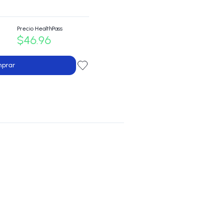
Precio HealthPass
$46.96
prar