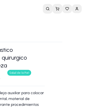
stico
 quirurgico
eza
Salud de la Piel
r
eja auxiliar para colocar
ntal, material de
urante procedimientos