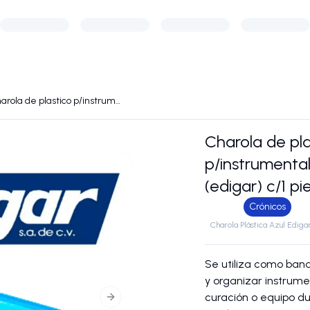
Charola de plastico p/instrumental quirurgico (edigar) c/1 pieza
Charola de pla
p/instrumental
(edigar) c/1 pi
Crónicos
Charola Plástica Azul Ediga
Se utiliza como band
y organizar instrume
curación o equipo d
Next slide