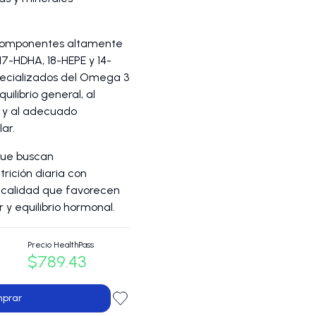
 componentes altamente
17-HDHA, 18-HEPE y 14-
ecializados del Omega 3
uilibrio general, al
 y al adecuado
ar.
que buscan
rición diaria con
a calidad que favorecen
r y equilibrio hormonal.
Precio HealthPass
$789.43
prar