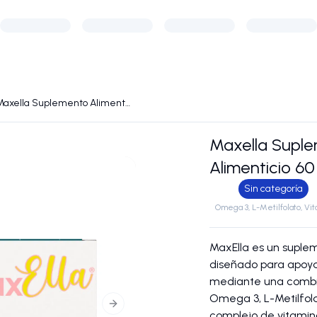
Maxella Suplemento Alimenticio 60 Cápsulas
Maxella Supl
Alimenticio 6
Sin categoría
Omega 3, L-Metilfolato, Vi
MaxElla es un suple
diseñado para apoya
mediante una comb
Omega 3, L-Metilfol
Next slide
complejo de vitamin