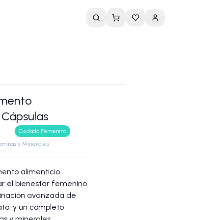
emento
0 Cápsulas
Cuidado Femenino
taminas y Minerales
mento alimenticio
r el bienestar femenino
inación avanzada de
ato, y un completo
as y minerales