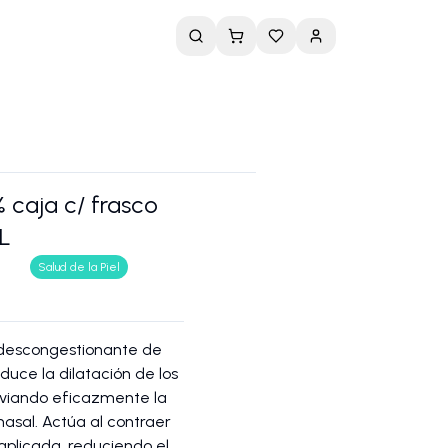
% caja c/ frasco
mL
Salud de la Piel
 descongestionante de
duce la dilatación de los
iviando eficazmente la
nasal. Actúa al contraer
 aplicada, reduciendo el