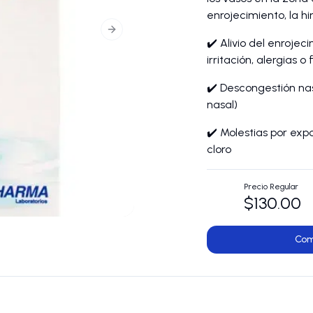
enrojecimiento, la h
Next slide
✔️ Alivio del enrojec
irritación, alergias o 
✔️ Descongestión nas
nasal)
✔️ Molestias por exp
cloro
Precio Regular
$130.00
Com