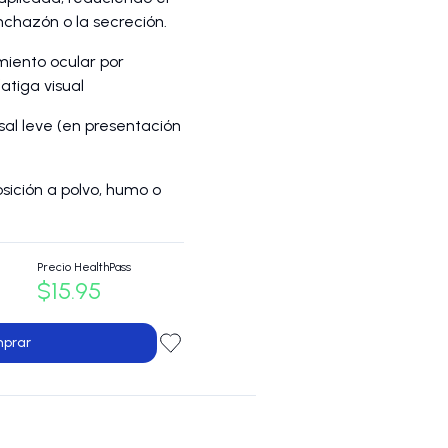
inchazón o la secreción.
imiento ocular por
fatiga visual
al leve (en presentación
osición a polvo, humo o
Precio HealthPass
$15.95
prar