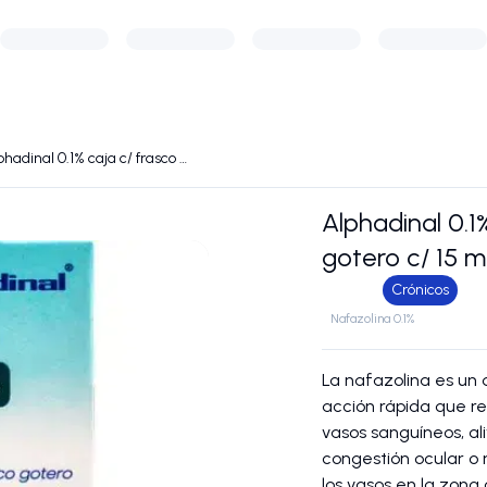
Alphadinal 0.1% caja c/ frasco gotero c/ 15 mL
Alphadinal 0.1
gotero c/ 15 
Crónicos
Nafazolina 0.1%
La nafazolina es un
acción rápida que re
vasos sanguíneos, al
congestión ocular o 
los vasos en la zona