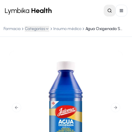
Lymbika
Health
Farmacia
Categorías
Insumo médico
Agua Oxigenada Solución al 3 % – 112 ml
Previous slide
Next slid