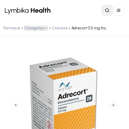
Lymbika
Health
Farmacia
Categorías
Crónicos
Adrecort 0.5 mg frasco c/ 20 tabletas
Previous slide
Next slid